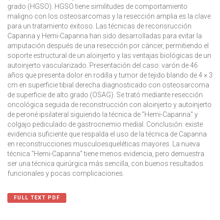
grado (HGSO). HGSO tiene similitudes de comportamiento
maligno con los osteosarcomas y la resección amplia es la clave
para un tratamiento exitoso. Las técnicas de reconsrucción
Capanna y Hemi-Capanna han sido desarrolladas para evitar la
amputación después de una resección por cáncer, permitiendo el
soporte estructural de un aloinjerto y las ventajas biológicas de un
autoinjerto vascularizado.
Presentación del caso:
varón de 46
años que presenta dolor en rodilla y tumor de tejido blando de 4 × 3
cm en superficie tibial derecha diagnosticado con osteosarcoma
de superficie de alto grado (OSAG). Se trató mediante resección
oncológica seguida de reconstrucción con aloinjerto y autoinjerto
de peroné ipsilateral siguiendo la técnica de "Hemi-Capanna" y
colgajo pediculado de gastrocnemio medial.
Conclusión:
existe
evidencia suficiente que respalda el uso de la técnica de Capanna
en reconstrucciones musculoesqueléticas mayores. La nueva
técnica "Hemi-Capanna" tiene menos evidencia, pero demuestra
ser una técnica quirúrgica más sencilla, con buenos resultados
funcionales y pocas complicaciones.
FULL TEXT PDF