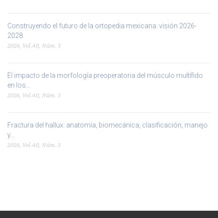
Construyendo el futuro de la ortopedia mexicana: visión 2026-
2028
2026, Vol.40, Núm. 3
El impacto de la morfología preoperatoria del músculo multífido
en los...
2026, Vol.40, Núm. 3
Fractura del hallux: anatomía, biomecánica, clasificación, manejo
y...
2026, Vol.40, Núm. 3