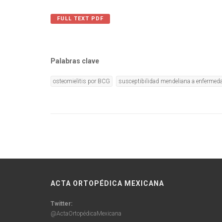
FULL TEXT PDF
Palabras clave
osteomielitis por BCG
susceptibilidad mendeliana a enfermed
ACTA ORTOPÉDICA MEXICANA
Twitter:
@ActaOrtopédicaMexicana