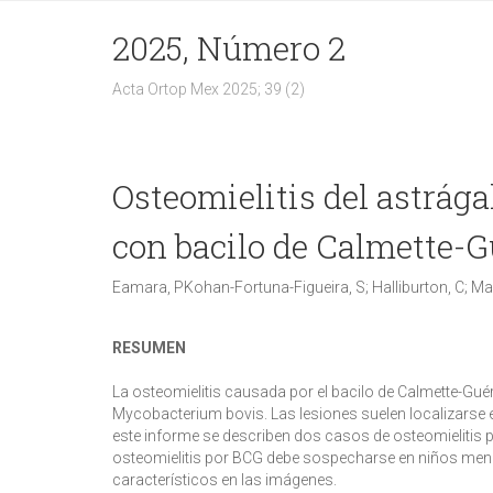
2025, Número 2
Acta Ortop Mex 2025; 39 (2)
Osteomielitis del astrága
con bacilo de Calmette-G
Eamara, PKohan-Fortuna-Figueira, S; Halliburton, C; Mas
RESUMEN
La osteomielitis causada por el bacilo de Calmette-Gu
Mycobacterium bovis. Las lesiones suelen localizarse en 
este informe se describen dos casos de osteomielitis 
osteomielitis por BCG debe sospecharse en niños men
característicos en las imágenes.