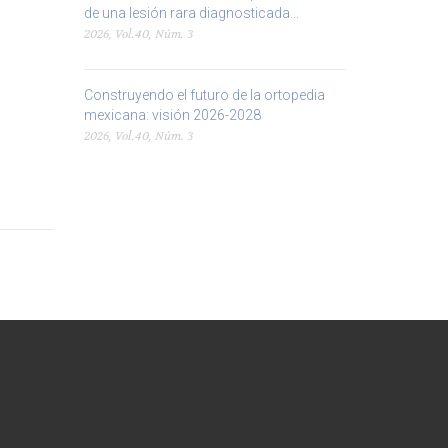
de una lesión rara diagnosticada...
2026, Vol.40, Núm. 3
Construyendo el futuro de la ortopedia
mexicana: visión 2026-2028
2026, Vol.40, Núm. 3