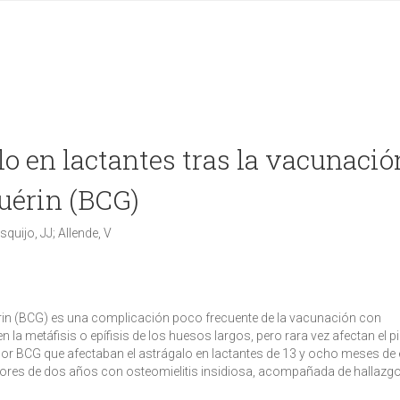
lo en lactantes tras la vacunació
uérin (BCG)
quijo, JJ; Allende, V
érin (BCG) es una complicación poco frecuente de la vacunación con
la metáfisis o epífisis de los huesos largos, pero rara vez afectan el pi
por BCG que afectaban el astrágalo en lactantes de 13 y ocho meses de 
ores de dos años con osteomielitis insidiosa, acompañada de hallazg