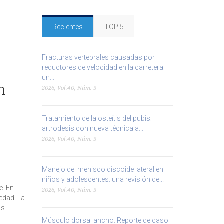
Recientes
TOP 5
Fracturas vertebrales causadas por
reductores de velocidad en la carretera:
un...
n
2026, Vol.40, Núm. 3
Tratamiento de la osteítis del pubis:
artrodesis con nueva técnica a...
2026, Vol.40, Núm. 3
Manejo del menisco discoide lateral en
niños y adolescentes: una revisión de...
e. En
2026, Vol.40, Núm. 3
edad. La
os
Músculo dorsal ancho. Reporte de caso