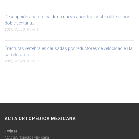
Descripción anatómica de un nuevo abordaje posterolateral con
doble ventana...
2026, Vol.40, Núm. 3
Fracturas vertebrales causadas por reductores de velocidad en la
carretera: un...
2026, Vol.40, Núm. 3
ACTA ORTOPÉDICA MEXICANA
Twitter:
@ActaOrtopédicaMexicana