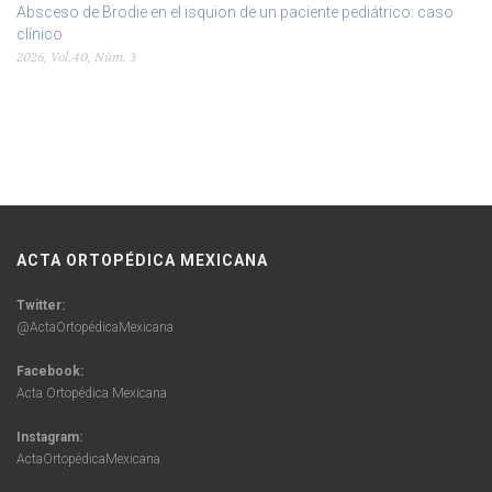
Absceso de Brodie en el isquion de un paciente pediátrico: caso
clínico
2026, Vol.40, Núm. 3
ACTA ORTOPÉDICA MEXICANA
Twitter:
@ActaOrtopédicaMexicana
Facebook:
Acta Ortopédica Mexicana
Instagram:
ActaOrtopédicaMexicana