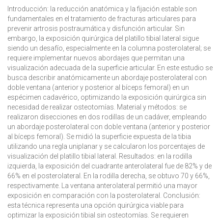
Introducción:
la reducción anatómica y la fijación estable son
fundamentales en el tratamiento de fracturas articulares para
prevenir artrosis postraumática y disfunción articular. Sin
embargo, la exposición quirúrgica del platillo tibial lateral sigue
siendo un desafío, especialmente en la columna posterolateral; se
requiere implementar nuevos abordajes que permitan una
visualización adecuada de la superficie articular. En este estudio se
busca describir anatómicamente un abordaje posterolateral con
doble ventana (anterior y posterior al bíceps femoral) en un
espécimen cadavérico, optimizando la exposición quirúrgica sin
necesidad de realizar osteotomías.
Material y métodos:
se
realizaron disecciones en dos rodillas de un cadáver, empleando
un abordaje posterolateral con doble ventana (anterior y posterior
al bíceps femoral). Se midió la superficie expuesta de la tibia
utilizando una regla uniplanar y se calcularon los porcentajes de
visualización del platillo tibial lateral.
Resultados:
en la rodilla
izquierda, la exposición del cuadrante anterolateral fue de 82% y de
66% en el posterolateral. En la rodilla derecha, se obtuvo 70 y 66%,
respectivamente. La ventana anterolateral permitió una mayor
exposición en comparación con la posterolateral.
Conclusión:
esta técnica representa una opción quirúrgica viable para
optimizar la exposición tibial sin osteotomías. Se requieren