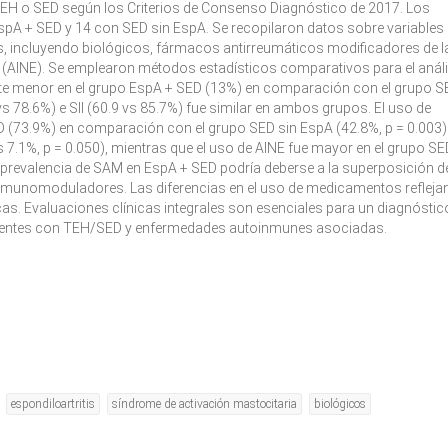
TEH o SED según los Criterios de Consenso Diagnóstico de 2017. Los
EspA + SED y 14 con SED sin EspA. Se recopilaron datos sobre variables
 incluyendo biológicos, fármacos antirreumáticos modificadores de l
(AINE). Se emplearon métodos estadísticos comparativos para el análi
nte menor en el grupo EspA + SED (13%) en comparación con el grupo S
s 78.6%) e SII (60.9 vs 85.7%) fue similar en ambos grupos. El uso de
73.9%) en comparación con el grupo SED sin EspA (42.8%, p = 0.003).
 7.1%, p = 0.050), mientras que el uso de AINE fue mayor en el grupo SE
prevalencia de SAM en EspA + SED podría deberse a la superposición d
nmunomoduladores. Las diferencias en el uso de medicamentos refleja
icas. Evaluaciones clínicas integrales son esenciales para un diagnóstic
acientes con TEH/SED y enfermedades autoinmunes asociadas.
espondiloartritis
síndrome de activación mastocitaria
biológicos