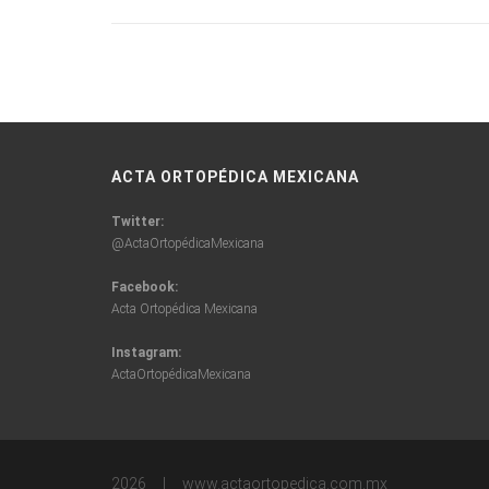
ACTA ORTOPÉDICA MEXICANA
Twitter:
@ActaOrtopédicaMexicana
Facebook:
Acta Ortopédica Mexicana
Instagram:
ActaOrtopédicaMexicana
2026 | www.actaortopedica.com.mx