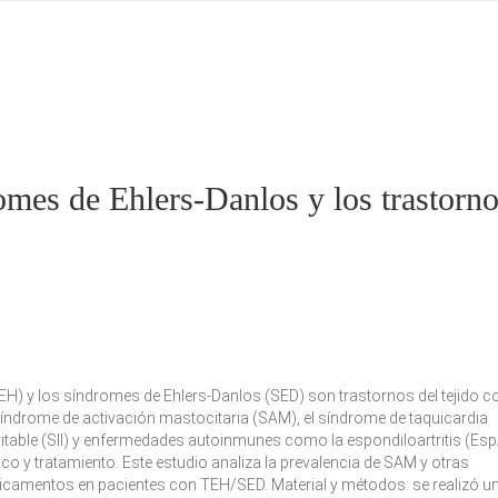
omes de Ehlers-Danlos y los trastorn
EH) y los síndromes de Ehlers-Danlos (SED) son trastornos del tejido c
drome de activación mastocitaria (SAM), el síndrome de taquicardia
rritable (SII) y enfermedades autoinmunes como la espondiloartritis (Esp
ico y tratamiento. Este estudio analiza la prevalencia de SAM y otras
dicamentos en pacientes con TEH/SED.
Material y métodos:
se realizó u