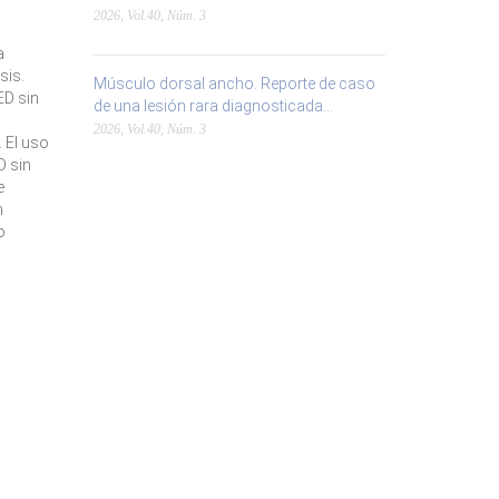
2026, Vol.40, Núm. 3
a
sis.
Músculo dorsal ancho. Reporte de caso
ED sin
de una lesión rara diagnosticada...
2026, Vol.40, Núm. 3
 El uso
D sin
e
n
o