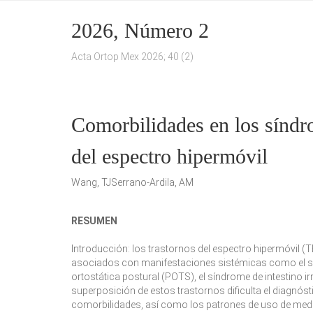
2026, Número 2
Acta Ortop Mex 2026; 40 (2)
Comorbilidades en los síndr
del espectro hipermóvil
Wang, TJSerrano-Ardila, AM
RESUMEN
Introducción:
los trastornos del espectro hipermóvil (T
asociados con manifestaciones sistémicas como el sín
ortostática postural (POTS), el síndrome de intestino i
superposición de estos trastornos dificulta el diagnóst
comorbilidades, así como los patrones de uso de me