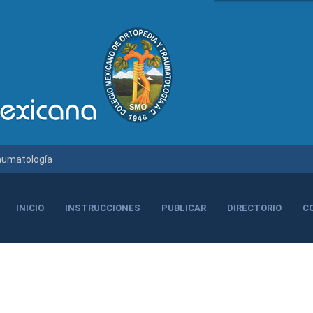
raumatología
INICIO
INSTRUCCIONES
PUBLICAR
DIRECTORIO
C