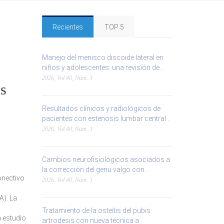
Recientes
TOP 5
Manejo del menisco discoide lateral en
niños y adolescentes: una revisión de...
2026, Vol.40, Núm. 3
os
Resultados clínicos y radiológicos de
pacientes con estenosis lumbar central...
2026, Vol.40, Núm. 3
Cambios neurofisiológicos asociados a
la corrección del genu valgo con...
onectivo
2026, Vol.40, Núm. 3
A). La
Tratamiento de la osteítis del pubis:
n estudio
artrodesis con nueva técnica a...