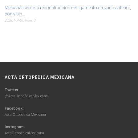
Metaanálisis de la reconstrucción del ligamento cruzado anterior,
con y sin...
2026, Vol.40, Núm. 3
ACTA ORTOPÉDICA MEXICANA
Twitter:
@ActaOrtopédicaMexicana
Facebook:
Acta Ortopédica Mexicana
Instagram:
ActaOrtopédicaMexicana