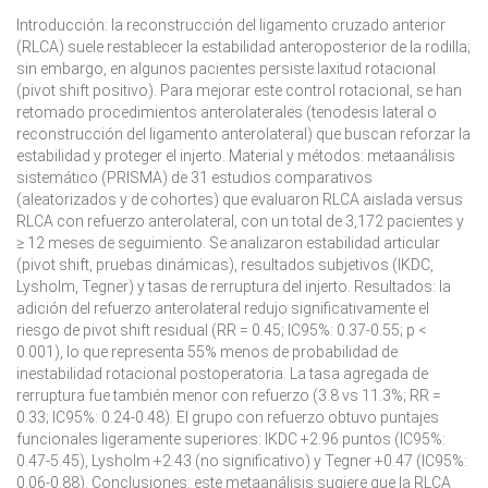
Introducción:
la reconstrucción del ligamento cruzado anterior
(RLCA) suele restablecer la estabilidad anteroposterior de la rodilla;
sin embargo, en algunos pacientes persiste laxitud rotacional
(pivot shift positivo). Para mejorar este control rotacional, se han
retomado procedimientos anterolaterales (tenodesis lateral o
reconstrucción del ligamento anterolateral) que buscan reforzar la
estabilidad y proteger el injerto.
Material y métodos:
metaanálisis
sistemático (PRISMA) de 31 estudios comparativos
(aleatorizados y de cohortes) que evaluaron RLCA aislada versus
RLCA con refuerzo anterolateral, con un total de 3,172 pacientes y
≥ 12 meses de seguimiento. Se analizaron estabilidad articular
(pivot shift, pruebas dinámicas), resultados subjetivos (IKDC,
Lysholm, Tegner) y tasas de rerruptura del injerto.
Resultados:
la
adición del refuerzo anterolateral redujo significativamente el
riesgo de pivot shift residual (RR = 0.45; IC95%: 0.37-0.55; p <
0.001), lo que representa 55% menos de probabilidad de
inestabilidad rotacional postoperatoria. La tasa agregada de
rerruptura fue también menor con refuerzo (3.8 vs 11.3%; RR =
0.33; IC95%: 0.24-0.48). El grupo con refuerzo obtuvo puntajes
funcionales ligeramente superiores: IKDC +2.96 puntos (IC95%:
0.47-5.45), Lysholm +2.43 (no significativo) y Tegner +0.47 (IC95%:
0.06-0.88).
Conclusiones:
este metaanálisis sugiere que la RLCA